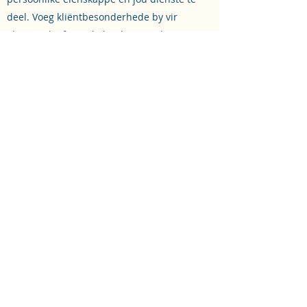
deel. Voeg kliëntbesonderhede by vir
ekstra geloofwaardigheid en maak jou
werfbesoekers opgewonde van dag een
af!
Avery Smith
Spiral Viewpoint C
oaching