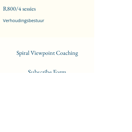
R800/4 sessies
Verhoudingsbestuur
Spiral Viewpoint C
oaching
Subscribe Form
Submit
admin@spiralviewpoint.co.za